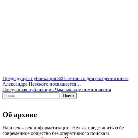
Навигация
Предыдущая публикация
800-летию со дня рождения князя
Александра Невского посвящается…
по
Следующая публикация
Чамлыкские поминовения
записям
Найти:
Об архиве
Наш век – век информатизации. Нельзя представить себе
современное общество без оперативного поиска и