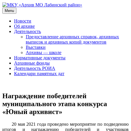
Skip
to
Menu
МКУ «Архив МО Лабинский район»
Официальный сайт
content
Новости
Об архиве
Деятельность
Предоставление архивных справок, архивных
выписок и архивных копий документов
Выставки
Архивы — школе
Нормативные документы
Архивные фонды
Деятельность РОИА
Календари памятных дат
Награждение победителей
муниципального этапа конкурса
«Юный архивист»
20 мая 2021 года проведено мероприятие по подведению
итогов и награждению победителей и участников