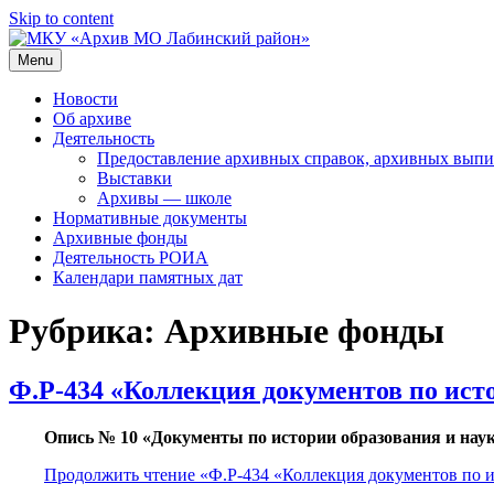
Skip to content
Menu
МКУ «Архив МО Лабинский район»
Официальный сайт
Новости
Об архиве
Деятельность
Предоставление архивных справок, архивных выпи
Выставки
Архивы — школе
Нормативные документы
Архивные фонды
Деятельность РОИА
Календари памятных дат
Рубрика:
Архивные фонды
Ф.Р-434 «Коллекция документов по ист
Опись № 10 «Документы по истории образования и нау
Продолжить чтение
«Ф.Р-434 «Коллекция документов по и