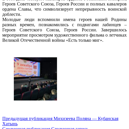
Героев Советского Союза, Героев России и полных кавалеров
ордена Славы, что символизирует непрерывность воинской
доблести.
Молодые люди вспомнили имена героев нашей Родины
разных времен, познакомились с подвигами лабинцев –
Героев Советского Союза, Героев России. Завершилось
мероприятие просмотром художественного фильма о летчиках
Великой Отечественной войны «Есть только миг».
Навигация
Предыдущая публикация
Михизеева Поляна — Кубанская
Хатынь
по
Следующая публикация
Следующая запись