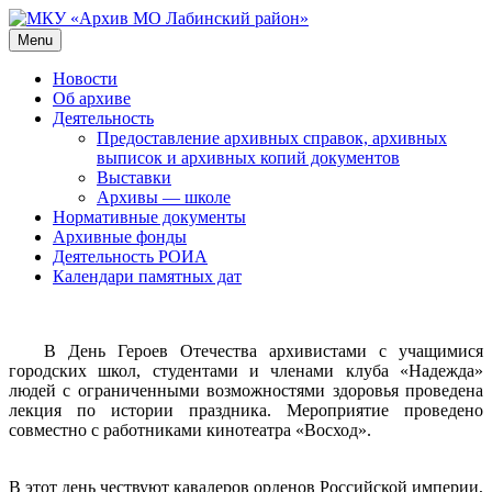
Skip
to
Menu
МКУ «Архив МО Лабинский район»
Официальный сайт
content
Новости
Об архиве
Деятельность
Предоставление архивных справок, архивных
выписок и архивных копий документов
Выставки
Архивы — школе
Нормативные документы
Архивные фонды
Деятельность РОИА
Календари памятных дат
В День Героев Отечества архивистами с учащимися
городских школ, студентами и членами клуба «Надежда»
людей с ограниченными возможностями здоровья проведена
лекция по истории праздника. Мероприятие проведено
совместно с работниками кинотеатра «Восход».
В этот день чествуют кавалеров орденов Российской империи,