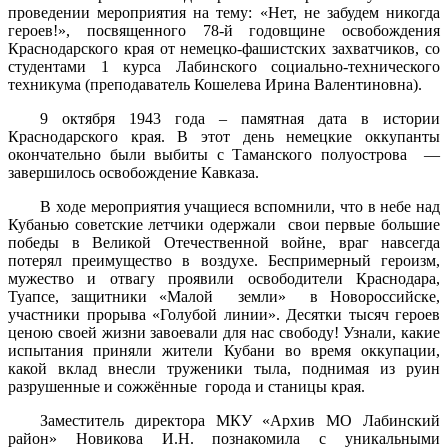
проведении мероприятия на тему: «Нет, не забудем никогда
героев!», посвященного 78-й годовщине освобождения
Краснодарского края от немецко-фашистских захватчиков, со
студентами 1 курса Лабинского социально-технического
техникума (преподаватель Кошелева Ирина Валентиновна).
9 октября 1943 года – памятная дата в истории
Краснодарского края. В этот день немецкие оккупанты
окончательно были выбиты с Таманского полуострова —
завершилось освобождение Кавказа.
В ходе мероприятия учащиеся вспомнили, что в небе над
Кубанью советские летчики одержали свои первые большие
победы в Великой Отечественной войне, враг навсегда
потерял преимущество в воздухе. Беспримерный героизм,
мужество и отвагу проявили освободители Краснодара,
Туапсе, защитники «Малой земли» в Новороссийске,
участники прорыва «Голубой линии». Десятки тысяч героев
ценою своей жизни завоевали для нас свободу! Узнали, какие
испытания приняли жители Кубани во время оккупации,
какой вклад внесли труженики тыла, поднимая из руин
разрушенные и сожжённые города и станицы края.
Заместитель директора МКУ «Архив МО Лабинский
район» Новикова И.Н. познакомила с уникальными