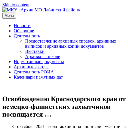
Skip to content
Menu
МКУ «Архив МО Лабинский район»
Официальный сайт
Новости
Об архиве
Деятельность
Предоставление архивных справок, архивных
выписок и архивных копий документов
Выставки
Архивы — школе
Нормативные документы
Архивные фонды
Деятельность РОИА
Календари памятных дат
Освобождению Краснодарского края от
немецко-фашистских захватчиков
посвящается …
8 октября 2021 года архивисты приняли участие в