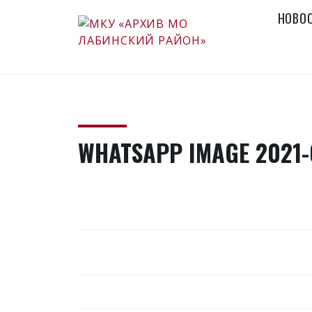
Skip
НОВО
to
content
МКУ «АРХИВ
Официальный сайт
МО ЛАБИНСКИЙ
РАЙОН»
WHATSAPP IMAGE 2021-0
НАВИГАЦИЯ
ПО