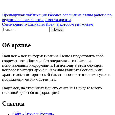
Навигация
Предыдущая публикация
Рабочее совещание главы района по
ведению капитального ремонта архива
по
Следующая публикация
Край, в котором мы живем
записям
Найти:
Об архиве
Наш век – век информатизации. Нельзя представить себе
современное общество без оперативного поиска и
использования информации. На помощь в этом сложном
вопросе приходят архивы. Архивы являются основными
хранителями исторической памяти и остаются такими уже на
протяжении многих сотен лет.
Надеемся, на страницах нашего сайта Вы найдете много
полезной для себя информации!
Ссылки
Сайт «Архивы России»