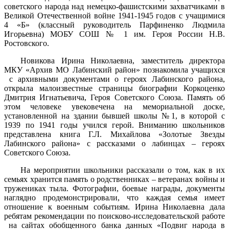
советского народа над немецко-фашистскими захватчиками в
Великой Отечественной войне 1941-1945 годов с учащимися
4 «Б» (классный руководитель Парфиненко Людмила
Игорьевна) МОБУ СОШ № 1 им. Героя России Н.В.
Ростовского.
Новикова Ирина Николаевна, заместитель директора
МКУ «Архив МО Лабинский район» познакомила учащихся
с архивными документами о героях Лабинского района,
открыла малоизвестные страницы биографии Коркоценко
Дмитрия Игнатьевича, Героя Советского Союза. Память об
этом человеке увековечена на мемориальной доске,
установленной на здании бывшей школы №1, в которой с
1939 по 1941 годы учился герой. Вниманию школьников
представлена книга Г.Л. Михайлова «Золотые Звезды
Лабинского района» с рассказами о лабинцах – героях
Советского Союза.
На мероприятии школьники рассказали о том, как в их
семьях хранится память о родственниках – ветеранах войны и
тружениках тыла. Фотографии, боевые награды, документы
наглядно продемонстрировали, что каждая семья имеет
отношение к военным событиям. Ирина Николаевна дала
ребятам рекомендации по поисково-исследовательской работе
на сайтах обобщенного банка данных «Подвиг народа в