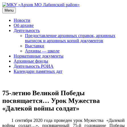
Skip
to
Menu
МКУ «Архив МО Лабинский район»
Официальный сайт
content
Новости
Об архиве
Деятельность
Предоставление архивных справок, архивных
выписок и архивных копий документов
Выставки
Архивы — школе
Нормативные документы
Архивные фонды
Деятельность РОИА
Календари памятных дат
75-летию Великой Победы
посвящается… Урок Мужества
«Далекой войны солдат»
1 сентября 2020 года проведен урок Мужества «Далекой
войны солдат…», посвященный 75-й годовщине Победы