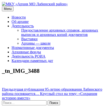
Skip
to
Menu
МКУ «Архив МО Лабинский район»
Официальный сайт
content
Новости
Об архиве
Деятельность
Предоставление архивных справок, архивных
выписок и архивных копий документов
Выставки
Архивы — школе
Нормативные документы
Архивные фонды
Деятельность РОИА
Календари памятных дат
_tn_IMG_3488
Навигация
Предыдущая публикация
95-летию образования Лабинского
района посвящается… Круглый стол на тему: «Сохраним
по
историю вместе»
записям
Найти: