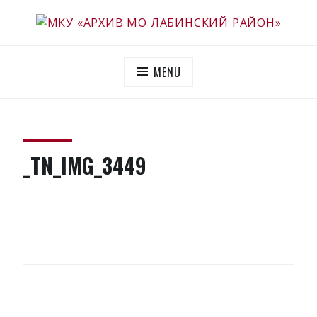
Skip
to
МКУ «АРХИВ МО ЛАБИНСКИЙ РАЙОН»
Официальный сайт
content
MENU
_TN_IMG_3449
НАВИГАЦИЯ
ПО