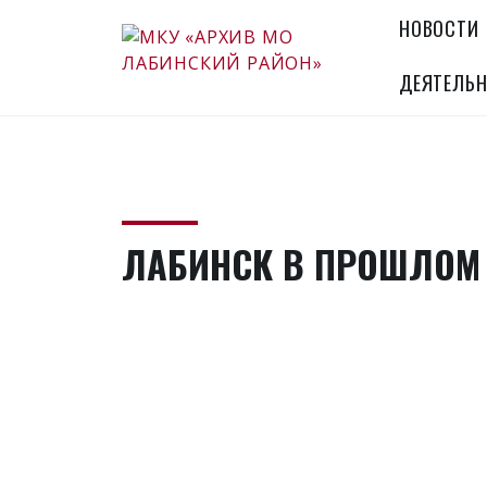
Skip
НОВОСТИ
to
content
ДЕЯТЕЛЬН
МКУ «АРХИВ
Официальный сайт
МО ЛАБИНСКИЙ
РАЙОН»
ЛАБИНСК В ПРОШЛОМ