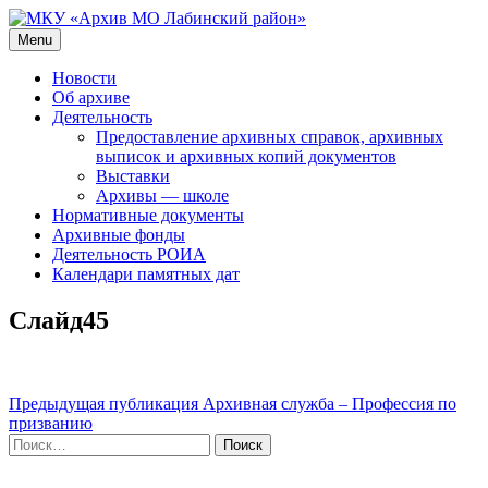
Skip
to
Menu
МКУ «Архив МО Лабинский район»
Официальный сайт
content
Новости
Об архиве
Деятельность
Предоставление архивных справок, архивных
выписок и архивных копий документов
Выставки
Архивы — школе
Нормативные документы
Архивные фонды
Деятельность РОИА
Календари памятных дат
Слайд45
Навигация
Предыдущая публикация
Архивная служба – Профессия по
призванию
по
Найти:
записям