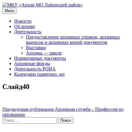
Skip
to
Menu
МКУ «Архив МО Лабинский район»
Официальный сайт
content
Новости
Об архиве
Деятельность
Предоставление архивных справок, архивных
выписок и архивных копий документов
Выставки
Архивы — школе
Нормативные документы
Архивные фонды
Деятельность РОИА
Календари памятных дат
Слайд40
Навигация
Предыдущая публикация
Архивная служба – Профессия по
призванию
по
Найти:
записям