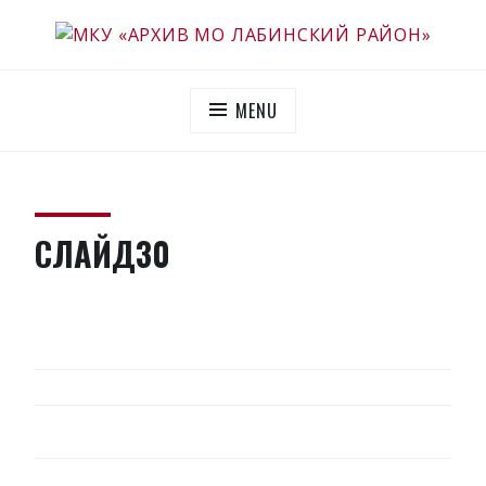
Skip
to
МКУ «АРХИВ МО ЛАБИНСКИЙ РАЙОН»
Официальный сайт
content
MENU
СЛАЙД30
НАВИГАЦИЯ
ПО