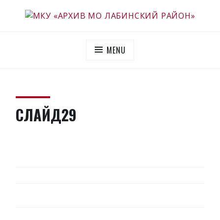
Skip
to
МКУ «АРХИВ МО ЛАБИНСКИЙ РАЙОН»
Официальный сайт
content
MENU
СЛАЙД29
НАВИГАЦИЯ
ПО