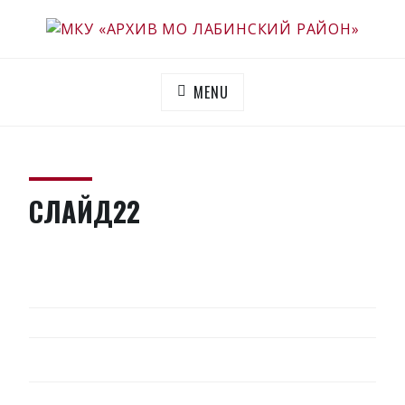
Skip
to
МКУ «АРХИВ МО ЛАБИНСКИЙ РАЙОН»
Официальный сайт
content
MENU
СЛАЙД22
НАВИГАЦИЯ
ПО